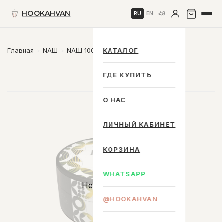
HOOKAHVAN
RU
EN
ՀՅ
Главная
NАШ
NАШ 100 g.
КАТАЛОГ
ГДЕ КУПИТЬ
О НАС
ЛИЧНЫЙ КАБИНЕТ
КОРЗИНА
WHATSAPP
Нет в наличии
@HOOKAHVAN