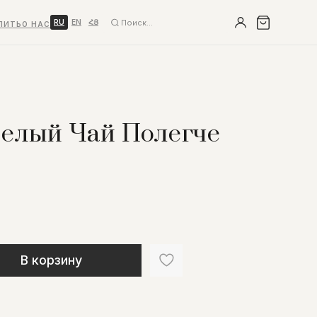
RU
EN
ՀՅ
ПИТЬ
О НАС
Белый Чай Полегче
В корзину