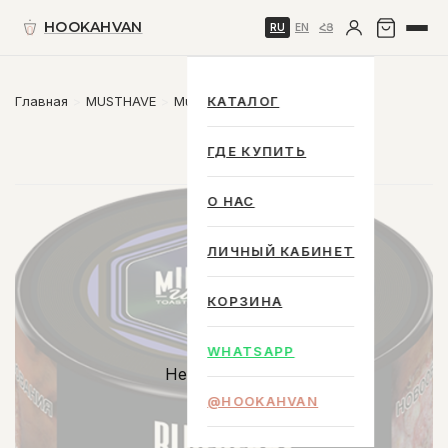
HOOKAHVAN
RU
EN
ՀՅ
Главная
MUSTHAVE
MustHave 25 g.
КАТАЛОГ
ГДЕ КУПИТЬ
О НАС
ЛИЧНЫЙ КАБИНЕТ
КОРЗИНА
WHATSAPP
Нет в наличии
@HOOKAHVAN