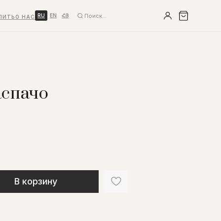
RU
EN
ՀՅ
ПИТЬ
О НАС
аспачо
В корзину